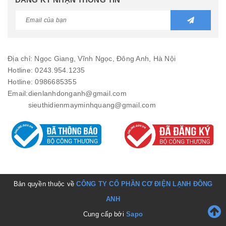
Địa chỉ: Ngọc Giang, Vĩnh Ngọc, Đông Anh, Hà Nội
Hotline: 0243.954.1235
Hotline: 0986685355
Email:
dienlanhdonganh@gmail.com
sieuthidienmayminhquang@gmail.com
Bản quyền thuộc về
CÔNG TY CỔ PHẦN CƠ ĐIỆN LẠNH ĐÔNG
ANH
Cung cấp bởi
Sapo