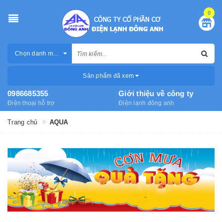
0
Chọn danh mục
Sản phẩm đã xem
0986685355
Giới thiệu về công ty
Điện thoại hỗ trợ
Điện lạnh đông anh
Trang chủ
AQUA