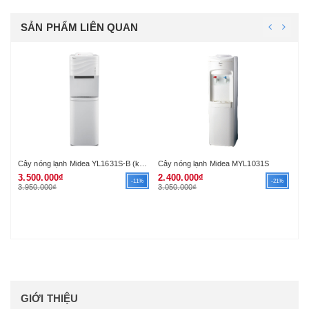
SẢN PHẨM LIÊN QUAN
Cây nóng lạnh Midea YL1631S-B (khoang lạnh)
Cây nóng lạnh Midea MYL1031S
3.500.000₫
2.400.000₫
3.
-11%
-21%
3.950.000₫
3.050.000₫
4.
GIỚI THIỆU