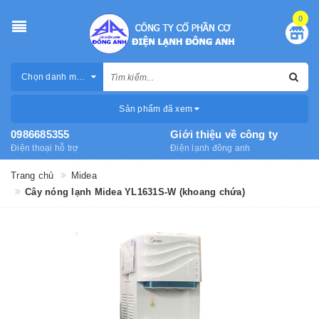
0
Chọn danh mục
Sản phẩm đã xem
0986685355
Giới thiệu về công ty
Điện thoại hỗ trợ
Điện lạnh đông anh
Trang chủ
Midea
Cây nóng lạnh Midea YL1631S-W (khoang chứa)