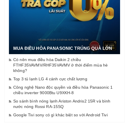
MUA ĐIỀU HÒA PANASONIC TRÚNG QUÀ LỚN
Có nên mua điều hòa Daikin 2 chiều
FTHF35VAVMV/RHF35VAVMV ở thời điểm mùa hè
không?
Top 3 tủ lạnh LG 4 cánh cực chất lượng
Công nghệ Nano độc quyền và điều hòa Panasonic 1
chiều inverter 9000Btu U9XKH-8
So sánh bình nóng lạnh Ariston Andris2 15R và bình
nước nóng Rossi RA-15SQ
Google Tivi sony có gì khác biệt so với Android Tivi