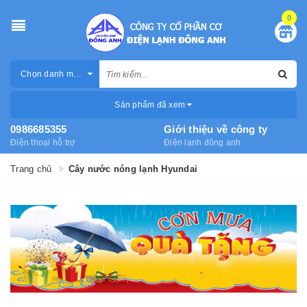
0
Chọn danh mục
Sản phẩm đã xem
0986685355
Giới thiệu về công ty
Điện thoại hỗ trợ
Điện lạnh đông anh
Trang chủ
Cây nước nóng lạnh Hyundai