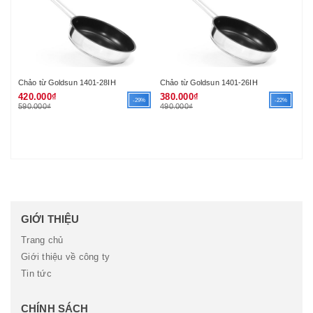
Chảo từ Goldsun 1401-28IH
Chảo từ Goldsun 1401-26IH
Nồ
420.000₫
380.000₫
1.
-29%
-22%
590.000₫
490.000₫
1.
GIỚI THIỆU
Trang chủ
Giới thiệu về công ty
Tin tức
CHÍNH SÁCH