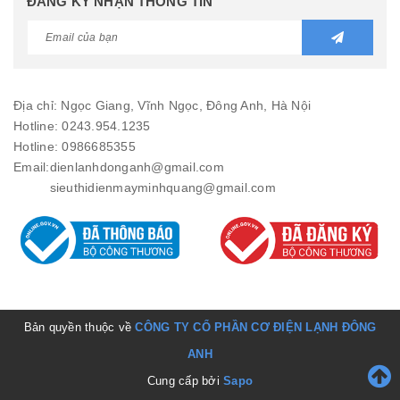
ĐĂNG KÝ NHẬN THÔNG TIN
Địa chỉ: Ngọc Giang, Vĩnh Ngọc, Đông Anh, Hà Nội
Hotline: 0243.954.1235
Hotline: 0986685355
Email:
dienlanhdonganh@gmail.com
sieuthidienmayminhquang@gmail.com
Bản quyền thuộc về
CÔNG TY CỔ PHẦN CƠ ĐIỆN LẠNH ĐÔNG
ANH
Cung cấp bởi
Sapo