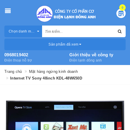
0
Chọn danh mục
Sản phẩm đã xem
0968019402
Giới thiệu về công ty
Điện thoại hỗ trợ
Điện lạnh đông anh
Trang chủ
Mặt hàng ngừng kinh doanh
Internet TV Sony 48inch KDL-48W650D