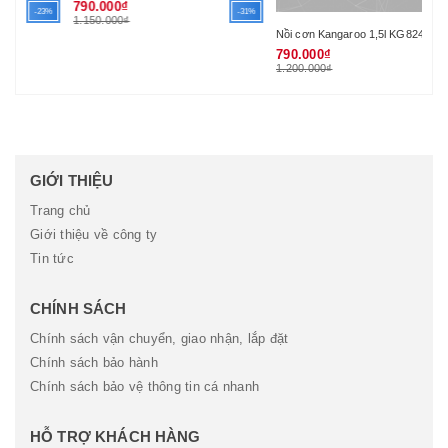
790.000₫
3%
-31%
1.150.000₫
Nồi cơn Kangaroo 1,5l KG824
790.000₫
-34%
1.200.000₫
GIỚI THIỆU
Trang chủ
Giới thiệu về công ty
Tin tức
CHÍNH SÁCH
Chính sách vận chuyển, giao nhận, lắp đặt
Chính sách bảo hành
Chính sách bảo vệ thông tin cá nhanh
HỖ TRỢ KHÁCH HÀNG