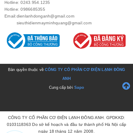
Hotline: 0243.954.1235
Hotline: 0986685355
Email:
dienlanhdonganh@gmail.com
sieuthidienmayminhquang@gmail.com
Bản quyền thuộc về
CÔNG TY CỔ PHẦN CƠ ĐIỆN LẠNH ĐÔNG
ANH
Cung cấp bởi
Sapo
CÔNG TY CỔ PHẦN CƠ ĐIỆN LẠNH ĐÔNG ANH. GPDKKD:
0103118363 Do sở kế hoạch và đầu tư thành phố Hà Nội cấp
ngày 18 tháng 12 năm 2008.