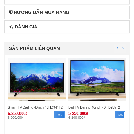
HƯỚNG DẪN MUA HÀNG
ĐÁNH GIÁ
SẢN PHẨM LIÊN QUAN
T2
Smart TV Darling 40inch 40HD944T2
Led TV Darling 40inch 40HD955T2
6.250.000₫
5.250.000₫
%
-9%
-14%
6.900.000₫
6.100.000₫
Int
4.
4.