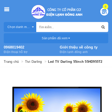
0
Chọn danh mục
Sản phẩm đã xem
0968019402
Giới thiệu về công ty
Điện thoại hỗ trợ
Điện lạnh đông anh
Trang chủ
Tivi Darling
Led TV Darling 55inch 55HD955T2