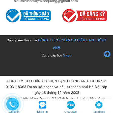
sieuthidienmayminhquang@gmail.com
Bản quyền thuộc về
CÔNG TY CỔ PHẦN CƠ ĐIỆN LẠNH ĐÔNG
ANH
Cung cấp bởi
Sapo
CÔNG TY CỔ PHẦN CƠ ĐIỆN LẠNH ĐÔNG ANH. GPDKKD:
0103118363 Do sở kế hoạch và đầu tư thành phố Hà Nội cấp
ngày 18 tháng 12 năm 2008.
Địa chỉ: Thôn Ngọc Giang, Xã Vĩnh Ngọc, Huyện Đông Anh,
Thành Phố Hà Nội, Việt Nam. Điện thoại: 0243.9541235. Email:
dienlanhdonganh@gmail.com
Gọi điện
Nhắn tin
Chat Zalo
Facebook