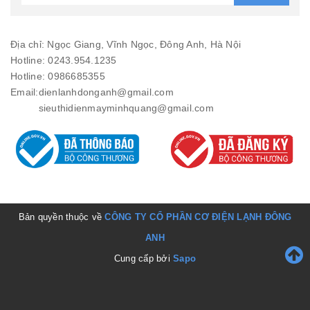
Địa chỉ: Ngọc Giang, Vĩnh Ngọc, Đông Anh, Hà Nội
Hotline: 0243.954.1235
Hotline: 0986685355
Email:
dienlanhdonganh@gmail.com
sieuthidienmayminhquang@gmail.com
Bản quyền thuộc về
CÔNG TY CỔ PHẦN CƠ ĐIỆN LẠNH ĐÔNG
ANH
Cung cấp bởi
Sapo