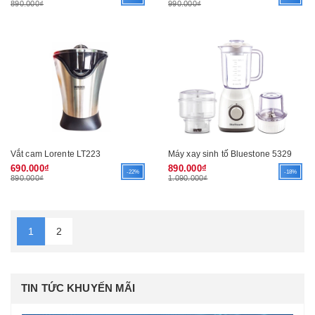
890.000₫
990.000₫
Vắt cam Lorente LT223
Máy xay sinh tố Bluestone 5329
690.000₫
890.000₫
-22%
-18%
890.000₫
1.090.000₫
1
2
TIN TỨC KHUYẾN MÃI