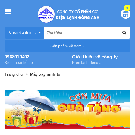
0
Chọn danh mục
Sản phẩm đã xem
0968019402
Giới thiệu về công ty
Điện thoại hỗ trợ
Điện lạnh đông anh
Trang chủ
Máy xay sinh tố