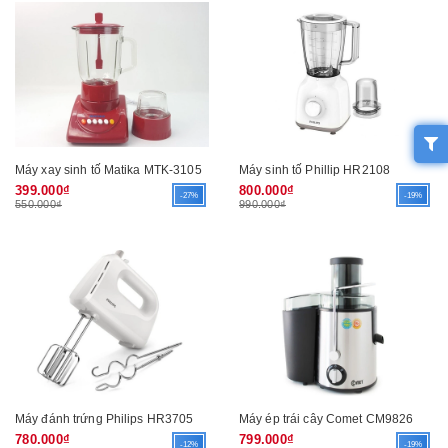
Máy xay sinh tố Matika MTK-3105
Máy sinh tố Phillip HR2108
399.000₫
800.000₫
-27%
-19%
550.000₫
990.000₫
Máy đánh trứng Philips HR3705
Máy ép trái cây Comet CM9826
780.000₫
799.000₫
-12%
-19%