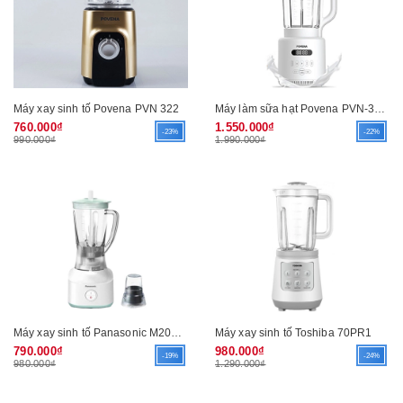
Máy xay sinh tố Povena PVN 322
Máy làm sữa hạt Povena PVN-3275
760.000₫
1.550.000₫
-23%
-22%
990.000₫
1.990.000₫
Máy xay sinh tố Panasonic M200GRA
Máy xay sinh tố Toshiba 70PR1
790.000₫
980.000₫
-19%
-24%
980.000₫
1.290.000₫