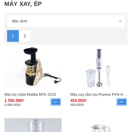
MÁY XAY, ÉP
1
2
Máy ép chậm Matika MTK-3235
Máy xay cầm tay Povena PVN-H332
1.550.000₫
450.000₫
-22%
-35%
1.990.000₫
690.000₫