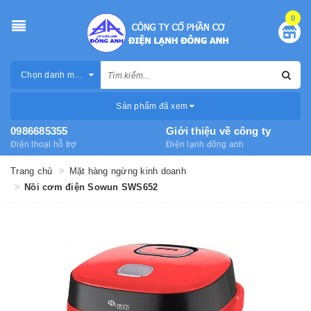
0
Chọn danh mục
Sản phẩm đã xem
0986685355
Giới thiệu về công ty
Điện thoại hỗ trợ
Điện lạnh đông anh
Trang chủ
Mặt hàng ngừng kinh doanh
Nồi cơm điện Sowun SWS652