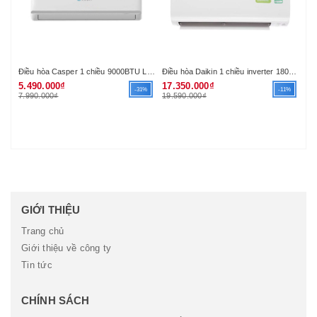
Điều hòa Casper 1 chiều 9000BTU LC-09TL22 (R410A)
Điều hòa Daikin 1 chiều inverter 18000Btu FTKA50UAVMV (R32) (VN)
Nồ
5.490.000₫
17.350.000₫
89
-31%
-11%
7.990.000₫
19.590.000₫
1.
GIỚI THIỆU
Trang chủ
Giới thiệu về công ty
Tin tức
CHÍNH SÁCH