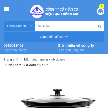
0
Chọn danh mục
Sản phẩm đã xem
0968019402
Giới thiệu về công ty
Điện thoại hỗ trợ
Điện lạnh đông anh
Trang chủ
Mặt hàng ngừng kinh doanh
Nồi hầm BBCooker 3,5 lit