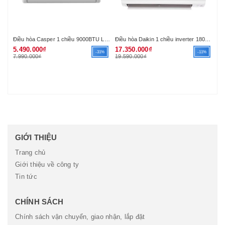
Điều hòa Casper 1 chiều 9000BTU LC-09TL22 (R410A)
Điều hòa Daikin 1 chiều inverter 18000Btu FTKA50UAVMV (R32) (VN)
Nồ
5.490.000₫
17.350.000₫
89
-31%
-11%
7.990.000₫
19.590.000₫
1.
GIỚI THIỆU
Trang chủ
Giới thiệu về công ty
Tin tức
CHÍNH SÁCH
Chính sách vận chuyển, giao nhận, lắp đặt