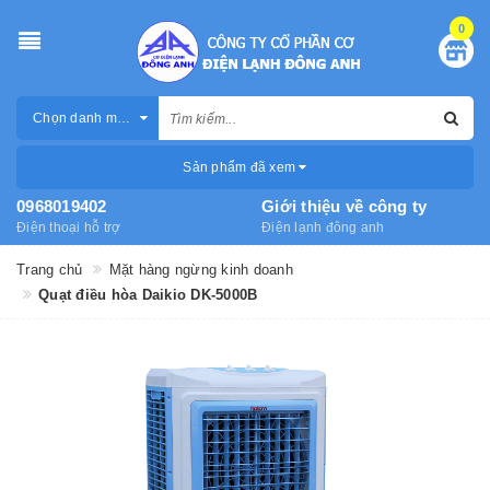
0
Chọn danh mục
Sản phẩm đã xem
0968019402
Giới thiệu về công ty
Điện thoại hỗ trợ
Điện lạnh đông anh
Trang chủ
Mặt hàng ngừng kinh doanh
Quạt điều hòa Daikio DK-5000B