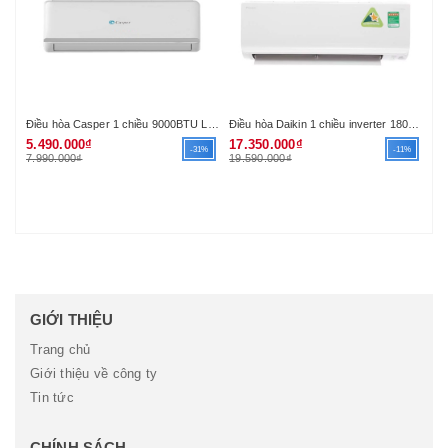
Điều hòa Casper 1 chiều 9000BTU LC-09TL22 (R410A)
Điều hòa Daikin 1 chiều inverter 18000Btu FTKA50UAVMV (R32) (VN)
Nồ
5.490.000₫
17.350.000₫
89
-31%
-11%
7.990.000₫
19.590.000₫
1.
GIỚI THIỆU
Trang chủ
Giới thiệu về công ty
Tin tức
CHÍNH SÁCH