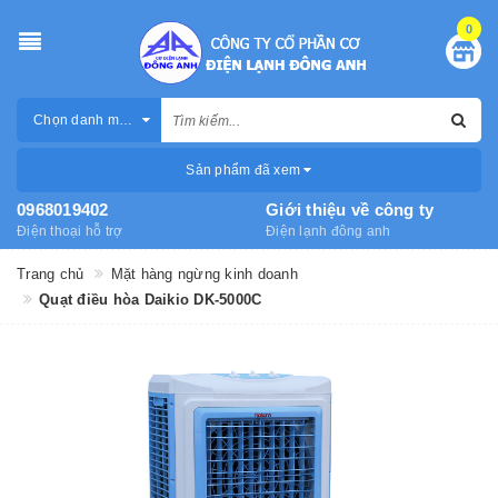
0
Chọn danh mục
Sản phẩm đã xem
0968019402
Giới thiệu về công ty
Điện thoại hỗ trợ
Điện lạnh đông anh
Trang chủ
Mặt hàng ngừng kinh doanh
Quạt điều hòa Daikio DK-5000C