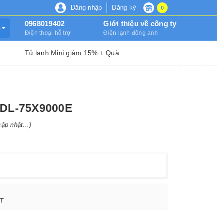
Đăng nhập
Đăng ký
0
0968019402
Giới thiệu về công ty
m
Điện thoại hỗ trợ
Điện lạnh đông anh
Tủ lạnh Mini giảm 15% + Quà
KDL-75X9000E
ập nhật...)
T