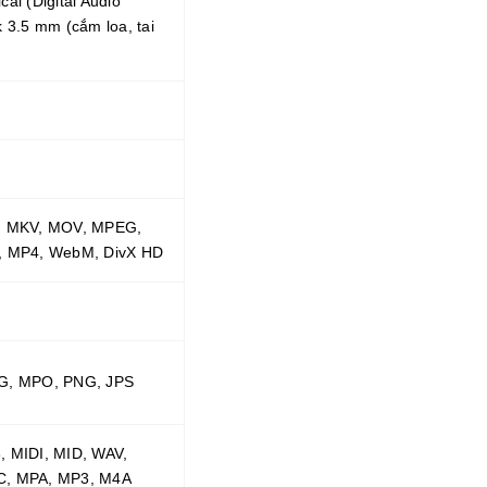
cal (Digital Audio
k 3.5 mm (cắm loa, tai
, MKV, MOV, MPEG,
, MP4, WebM, DivX HD
G, MPO, PNG, JPS
, MIDI, MID, WAV,
, MPA, MP3, M4A