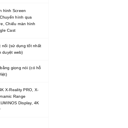
n hình Screen
,Chuyển hình qua
re, Chiếu màn hình
gle Cast
t nối (sử dụng tốt nhất
nh duyệt web)
bằng giọng nói (có hỗ
Việt)
K X-Reality PRO, X-
ynamic Range
UMINOS Display, 4K
™