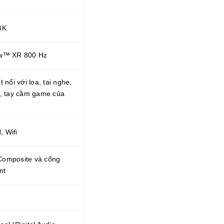
4K
ow™ XR 800 Hz
t nối với loa, tai nghe,
i, tay cầm game của
 Wifi
Composite và cổng
nt