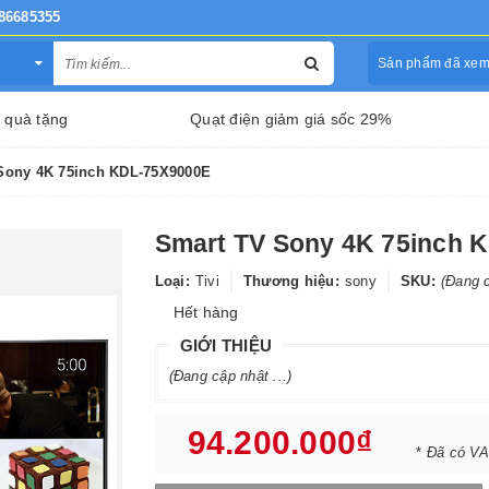
86685355
Sản phẩm đã xe
 quà tặng
Quạt điện giảm giá sốc 29%
Sony 4K 75inch KDL-75X9000E
Smart TV Sony 4K 75inch 
Loại:
Tivi
Thương hiệu:
sony
SKU:
(Đang c
Hết hàng
GIỚI THIỆU
(Đang cập nhật ...)
94.200.000₫
*
Đã có VA