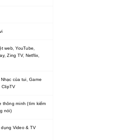
vi
ệt web, YouTube,
y, Zing TV, Netflix,
 Nhạc của tui, Game
, ClipTV
 thông minh (tìm kiếm
g nói)
 dụng Video & TV