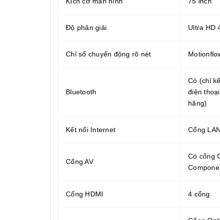
Kích cỡ màn hình
75 inch
Độ phân giải
Ultra HD 
Chỉ số chuyển động rõ nét
Motionfl
Có (chỉ kế
Bluetooth
điện thoạ
hãng)
Kết nối Internet
Cổng LAN,
Có cổng 
Cổng AV
Compone
Cổng HDMI
4 cổng