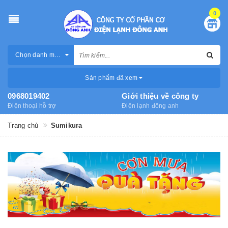
0
Chọn danh mục
Sản phẩm đã xem
0968019402
Giới thiệu về công ty
Điện thoại hỗ trợ
Điện lạnh đông anh
Trang chủ
Sumikura