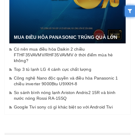
MUA ĐIỀU HÒA PANASONIC TRÚNG QUÀ LỚN
Có nên mua điều hòa Daikin 2 chiều
FTHF35VAVMV/RHF35VAVMV ở thời điểm mùa hè
không?
Top 3 tủ lạnh LG 4 cánh cực chất lượng
Công nghệ Nano độc quyền và điều hòa Panasonic 1
chiều inverter 9000Btu U9XKH-8
So sánh bình nóng lạnh Ariston Andris2 15R và bình
nước nóng Rossi RA-15SQ
Google Tivi sony có gì khác biệt so với Android Tivi