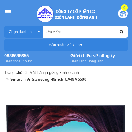
0
Chọn danh mục
Sản phẩm đã xem
0986685355
Giới thiệu về công ty
Điện thoại hỗ trợ
Điện lạnh đông anh
Trang chủ
Mặt hàng ngừng kinh doanh
Smart TiVi Samsung 49inch UA49M5500