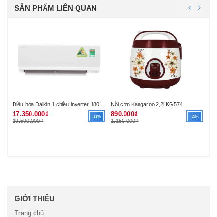
SẢN PHẨM LIÊN QUAN
Điều hòa Casper 1 chiều 9000BTU LC-09TL22 (R410A)
Điều hòa Daikin 1 chiều inverter 18000Btu FTKA50UAVMV (R32) (VN)
Nồi cơn Kangaroo 2,2l KG574
Nồ
17.350.000₫
890.000₫
79
1%
-11%
-23%
19.590.000₫
1.150.000₫
1.
GIỚI THIỆU
Trang chủ