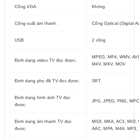
Cổng VGA:
Không
Cổng xuất âm thanh:
Cổng Optical (Digital A
USB:
2 cổng
MPEG, MP4, WMV, AVI,
Định dạng video TV đọc được:
M4V, MKV, MOV
Định dạng phụ đề TV đọc được:
SRT
Định dạng hình ảnh TV đọc
JPG, JPEG, PNG, MPO
được:
Định dạng âm thanh TV đọc
MIDI, MKA, AC3, MID,
được:
AAC, MPA, M4A, MP3,