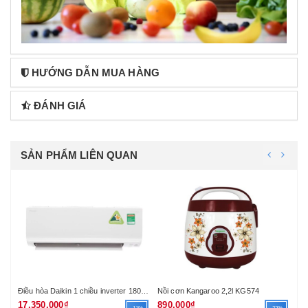
HƯỚNG DẪN MUA HÀNG
ĐÁNH GIÁ
SẢN PHẨM LIÊN QUAN
Điều hòa Casper 1 chiều 9000BTU LC-09TL22 (R410A)
Điều hòa Daikin 1 chiều inverter 18000Btu FTKA50UAVMV (R32) (VN)
Nồi cơn Kangaroo 2,2l KG574
Nồ
17.350.000₫
890.000₫
79