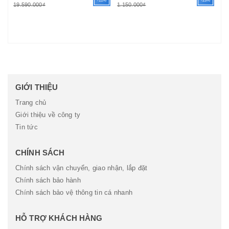
1%
-11%
-23%
19.590.000₫
1.150.000₫
1.
GIỚI THIỆU
Trang chủ
Giới thiệu về công ty
Tin tức
CHÍNH SÁCH
Chính sách vận chuyển, giao nhận, lắp đặt
Chính sách bảo hành
Chính sách bảo vệ thông tin cá nhanh
HỖ TRỢ KHÁCH HÀNG