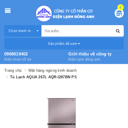
0
Chọn danh mục
Sản phẩm đã xem
0968019402
Giới thiệu về công ty
Điện thoại hỗ trợ
Điện lạnh đông anh
Trang chủ
Mặt hàng ngừng kinh doanh
Tủ Lạnh AQUA 267L AQR-I287BN PS