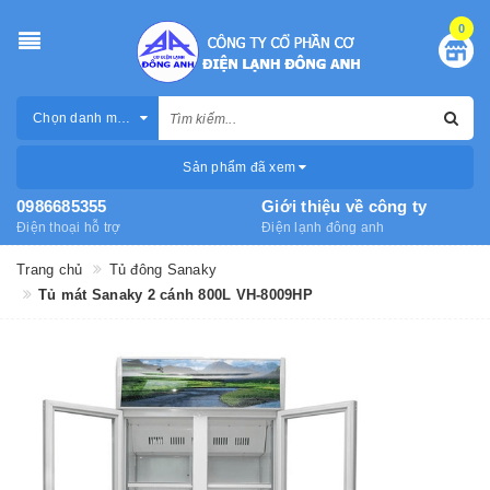
0
Chọn danh mục
Sản phẩm đã xem
0986685355
Giới thiệu về công ty
Điện thoại hỗ trợ
Điện lạnh đông anh
Trang chủ
Tủ đông Sanaky
Tủ mát Sanaky 2 cánh 800L VH-8009HP