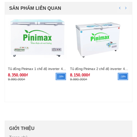
SẢN PHẨM LIÊN QUAN
Tủ đông Pinimax 1 chế độ inverter 490lit PNM49A4KD
Tủ đông Pinimax 2 chế độ inverter 490lit PNM49WF3
8.350.000₫
8.150.000₫
7.
-16%
-18%
9.990.000₫
9.990.000₫
8.
GIỚI THIỆU