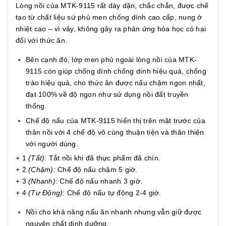
Lòng nồi của MTK-9115 rất dày dặn, chắc chắn, được chế
tạo từ chất liệu sứ phủ men chống dính cao cấp, nung ở
nhiệt cao – vì vậy, không gây ra phản ứng hóa học có hại
đối với thức ăn.
Bên cạnh đó, lớp men phủ ngoài lòng nồi của MTK-
9115 còn giúp chống dính chống dính hiệu quả, chống
trào hiệu quả, cho thức ăn được nấu chậm ngon nhất,
đạt 100% về độ ngon như sử dụng nồi đất truyền
thống.
Chế độ nấu của MTK-9115 hiển thị trên mặt trước của
thân nồi với 4 chế độ vô cùng thuận tiện và thân thiện
với người dùng.
+ 1
(Tắt)
: Tắt nồi khi đã thực phẩm đã chín.
+ 2
(Chậm)
: Chế độ nấu chậm 5 giờ.
+ 3
(Nhanh)
: Chế độ nấu nhanh 3 giờ.
+ 4
(Tự Động)
: Chế độ nấu tự động 2-4 giờ.
Nồi cho khả năng nấu ăn nhanh nhưng vẫn giữ được
nguyên chất dinh dưỡng.