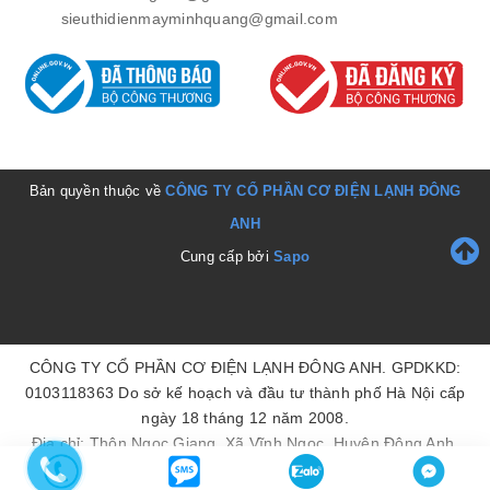
sieuthidienmayminhquang@gmail.com
Bản quyền thuộc về
CÔNG TY CỔ PHẦN CƠ ĐIỆN LẠNH ĐÔNG
ANH
Cung cấp bởi
Sapo
CÔNG TY CỔ PHẦN CƠ ĐIỆN LẠNH ĐÔNG ANH. GPDKKD:
0103118363 Do sở kế hoạch và đầu tư thành phố Hà Nội cấp
ngày 18 tháng 12 năm 2008.
Địa chỉ: Thôn Ngọc Giang, Xã Vĩnh Ngọc, Huyện Đông Anh,
Thành Phố Hà Nội, Việt Nam. Điện thoại: 0243.9541235. Email: