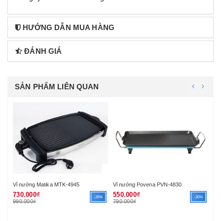
HƯỚNG DẪN MUA HÀNG
ĐÁNH GIÁ
SẢN PHẨM LIÊN QUAN
Vỉ nướng Povena PVN-4830
Vỉ nướng điện Magic MG-228
550.000₫
780.000₫
-26%
-30%
-12%
790.000₫
890.000₫