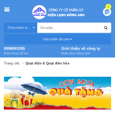
0
Chọn danh mục
Sản phẩm đã xem
0986685355
Giới thiệu về công ty
Điện thoại hỗ trợ
Điện lạnh đông anh
Trang chủ
Quạt điện & Quạt điều hòa