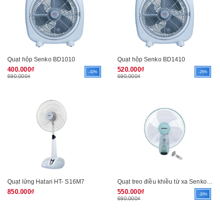
Quạt hộp Senko BD1010
Quạt hộp Senko BD1410
400.000₫
520.000₫
-42%
-25%
690.000₫
690.000₫
Quạt lửng Hatari HT- S16M7
Quạt treo điều khiều từ xa Senko TR1628
850.000₫
550.000₫
-20%
690.000₫