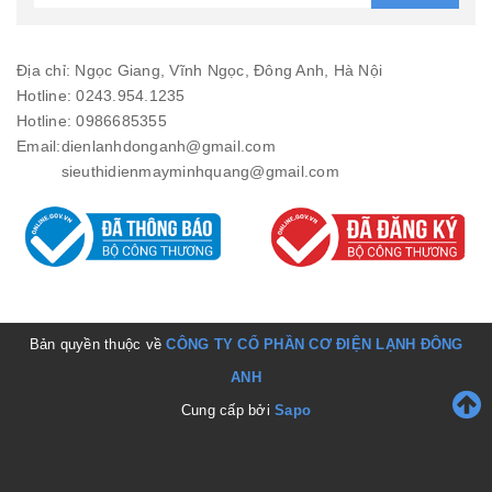
Địa chỉ: Ngọc Giang, Vĩnh Ngọc, Đông Anh, Hà Nội
Hotline: 0243.954.1235
Hotline: 0986685355
Email:
dienlanhdonganh@gmail.com
sieuthidienmayminhquang@gmail.com
Bản quyền thuộc về
CÔNG TY CỔ PHẦN CƠ ĐIỆN LẠNH ĐÔNG
ANH
Cung cấp bởi
Sapo