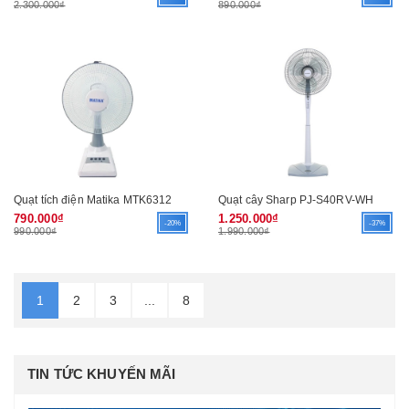
2.300.000₫
890.000₫
Quạt tích điện Matika MTK6312
Quạt cây Sharp PJ-S40RV-WH
790.000₫
1.250.000₫
-20%
-37%
990.000₫
1.990.000₫
1
2
3
...
8
TIN TỨC KHUYẾN MÃI