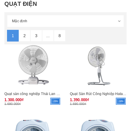
QUẠT ĐIỆN
1
2
3
...
8
Quạt sàn công nghiệp Thái Lan Hatari IT18M2
Quạt Sàn Rút Công Nghiệp Hatari HC-IT18M1
1.300.000₫
1.390.000₫
-23%
-18%
1.690.000₫
1.690.000₫