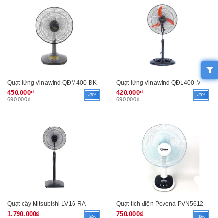
Quạt lửng Vinawind QĐM400-ĐK
Quạt lửng Vinawind QĐL400-M
450.000₫
420.000₫
-35%
-39%
690.000₫
690.000₫
Quạt cây Mitsubishi LV16-RA
Quạt tích điện Povena PVN5612
1.790.000₫
750.000₫
-22%
-16%