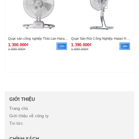
Quạt sàn công nghiệp Thái Lan Hatari IT18M2
Quạt Sàn Rút Công Nghiệp Hatari HC-IT18M1
Qu
1.300.000₫
1.390.000₫
40
-23%
-18%
1.690.000₫
1.690.000₫
69
GIỚI THIỆU
Trang chủ
Giới thiệu về công ty
Tin tức
CHÍNH SÁCH