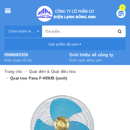
0
Chọn danh mục
Sản phẩm đã xem
0986685355
Giới thiệu về công ty
Điện thoại hỗ trợ
Điện lạnh đông anh
Trang chủ
Quạt điện & Quạt điều hòa
Quạt treo Pana F-409UB (xanh)